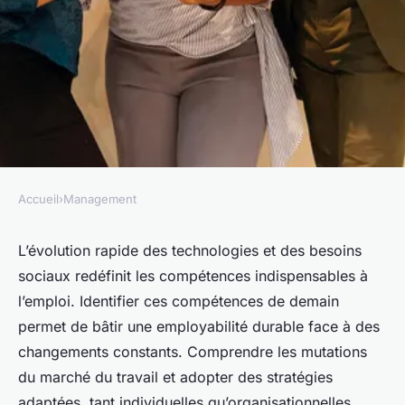
Accueil
›
Management
MANAGEMENT
Compétences de demain :
L’évolution rapide des technologies et des besoins
sociaux redéfinit les compétences indispensables à
stratégies pour anticiper et
l’emploi. Identifier ces compétences de demain
s'adapter
permet de bâtir une employabilité durable face à des
changements constants. Comprendre les mutations
Juliette
•
10 octobre 2025
•
6 min de lecture
du marché du travail et adopter des stratégies
adaptées, tant individuelles qu’organisationnelles,