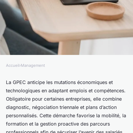
Accueil
›
Management
MANAGEMENT
Gpec : anticiper et maîtriser
La GPEC anticipe les mutations économiques et
technologiques en adaptant emplois et compétences.
les compétences de demain
Obligatoire pour certaines entreprises, elle combine
diagnostic, négociation triennale et plans d’action
Juliette
•
29 mai 2025
•
8 min de lecture
personnalisés. Cette démarche favorise la mobilité, la
formation et la gestion proactive des parcours
professionnels afin de sécuriser l’avenir des salariés