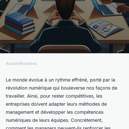
Accueil
›
Business
BUSINESS
Comment renforcer les
Le monde évolue à un rythme effréné, porté par la
révolution numérique qui bouleverse nos façons de
compétences numériques au
travailler. Ainsi, pour rester compétitives, les
sein des équipes de
entreprises doivent adapter leurs méthodes de
management ?
management et développer les compétences
numériques de leurs équipes. Concrètement,
Juliette
•
10 mars 2024
•
5 min de lecture
comment les managers peuvent-ils renforcer les