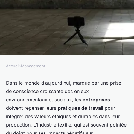
Accueil
›
Management
MANAGEMENT
Quels indicateurs clés suivre
Dans le monde d’aujourd’hui, marqué par une prise
de conscience croissante des enjeux
pour une gestion de
environnementaux et sociaux, les
entreprises
performance éthique dans
doivent repenser leurs
pratiques de travail
pour
l'industrie textile?
intégrer des valeurs éthiques et durables dans leur
production. L’industrie textile, qui est souvent pointée
Juliette
•
10 mars 2024
•
5 min de lecture
du doigt pour ses impacts négatifs sur