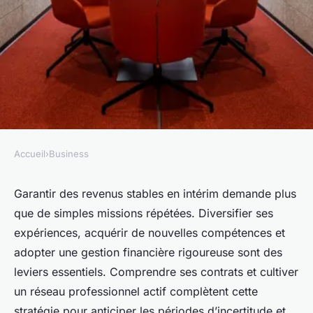
Accueil
›
Business
BUSINESS
5 stratégies pour garantir vos
Garantir des revenus stables en intérim demande plus
que de simples missions répétées. Diversifier ses
revenus en intérim
expériences, acquérir de nouvelles compétences et
adopter une gestion financière rigoureuse sont des
Juliette
•
30 septembre 2025
•
6 min de lecture
leviers essentiels. Comprendre ses contrats et cultiver
un réseau professionnel actif complètent cette
stratégie pour anticiper les périodes d’incertitude et