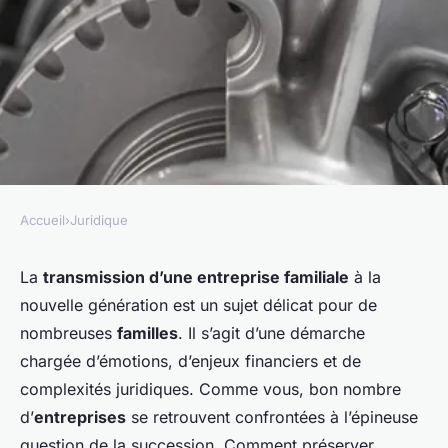
Accueil
›
Juridique
JURIDIQUE
Quels sont les enjeux
La
transmission d’une entreprise familiale
à la
nouvelle génération est un sujet délicat pour de
juridiques de la transmission
nombreuses
familles
. Il s’agit d’une démarche
d'une entreprise familiale à la
chargée d’émotions, d’enjeux financiers et de
nouvelle génération?
complexités juridiques. Comme vous, bon nombre
d’
entreprises
se retrouvent confrontées à l’épineuse
Juliette
•
10 mars 2024
•
6 min de lecture
question de la succession. Comment préserver