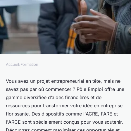
Accueil
›
Formation
FORMATION
Maximisez votre projet avec
Vous avez un projet entrepreneurial en tête, mais ne
savez pas par où commencer ? Pôle Emploi offre une
l'aide de Pôle Emploi pour la
gamme diversifiée d’aides financières et de
création entreprise
ressources pour transformer votre idée en entreprise
florissante. Des dispositifs comme l'ACRE, l'ARE et
Juliette
•
9 juillet 2024
•
3 min de lecture
l'ARCE sont spécialement conçus pour vous soutenir.
Découvrez comment maximiser ces opportunités et